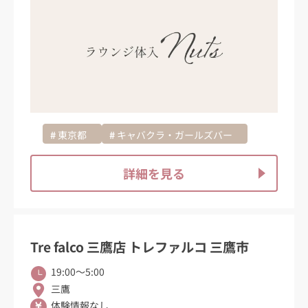
東京都
キャバクラ・ガールズバー
詳細を見る
Tre falco 三鷹店 トレファルコ 三鷹市
19:00〜5:00
三鷹
体験情報なし