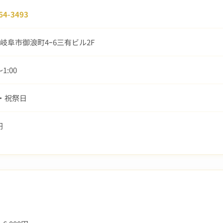
64-3493
岐阜市御浪町4ｰ6三有ビル2F
〜1:00
曜・祝祭日
円