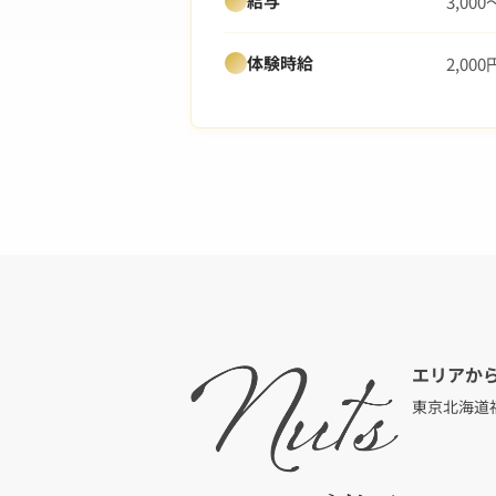
給与
3,000
体験時給
2,00
エリアか
東京
北海道