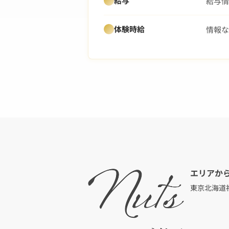
給与
給与情
体験時給
情報な
エリアか
東京
北海道