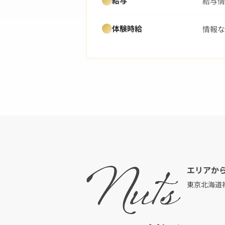
給与
給与情
体験時給
情報な
エリアか
東京
北海道