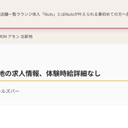
人
店舗一覧
ラウンジ体入「Nuts」とは
Nutsが叶えられる事
初めての方へ
AMON アモン 北新地
 北新地の求人情報、体験時給詳細なし
ールズバー