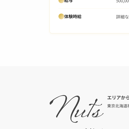
給与
500,
体験時給
詳細な
エリアか
東京
北海道