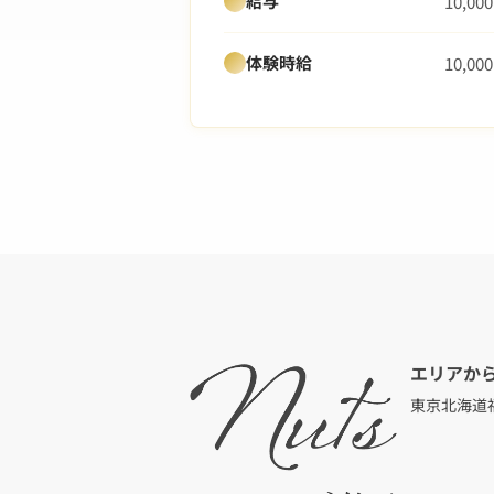
給与
10,0
体験時給
10,0
エリアか
東京
北海道