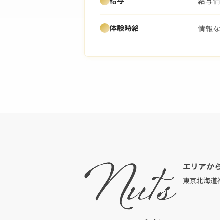
給与
給与情
体験時給
情報な
エリアか
東京
北海道