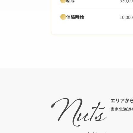
給与
330,
体験時給
10,0
エリアか
東京
北海道