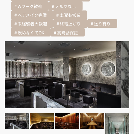
Wワーク歓迎
ノルマなし
ヘアメイク完備
土曜も営業
未経験者大歓迎
終電上がり
送り有り
飲めなくてOK
高時給保証