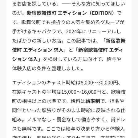
るお店を探している」——そんな方に知ってほしい
のが、
新宿歌舞伎町 エディション（EDITION）
で
す。歌舞伎町でも指折りの人気を集めるグループが
手がけるキャバクラで、2024年にリニューアルし
たばかりの新しいお店。この記事では、
「新宿歌舞
伎町 エディション 求人」
と
「新宿歌舞伎町 エディ
ション 体入」
を検討している方に向けて、給与や
体験入店の条件を整理しました。
エディションのキャスト時給は8,000〜30,000円、
在籍キャストの平均は15,000〜16,000円と、歌舞伎
町の相場以上の水準です。給料は
給率制
で、指名や
同伴といった頑張りがそのまま時給に反映される仕
組み。ノルマなし・罰金なしで働きやすく、貸ドレ
スも無料です。ここでは給与の決まり方から体験入
店の流れ、客層や送り・アクセスまで、応募前に知