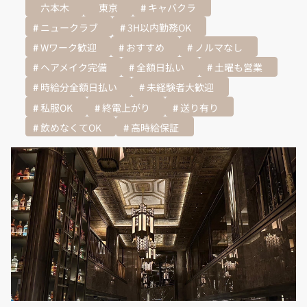
六本木
東京
キャバクラ
ニュークラブ
3H以内勤務OK
Wワーク歓迎
おすすめ
ノルマなし
ヘアメイク完備
全額日払い
土曜も営業
時給分全額日払い
未経験者大歓迎
私服OK
終電上がり
送り有り
飲めなくてOK
高時給保証