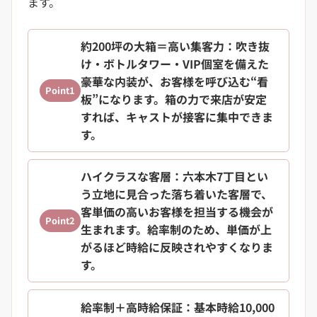
ます。
約200坪の大箱＝高い集客力
：吹き抜
け・ボトルタワー・VIP個室を備えた
豪華な内装が、お客様を呼び込む“看
Point1
板”になります。箱の力で来店が安定
すれば、キャストが接客に集中できま
す。
ハイクラスな客層
：六本木7丁目とい
う立地に見合った落ち着いた客層で、
客単価の高いお客様を担当する機会が
Point2
生まれます。給率制のため、単価が上
がるほど時給に反映されやすくなりま
す。
給率制＋高時給保証
：基本時給10,000