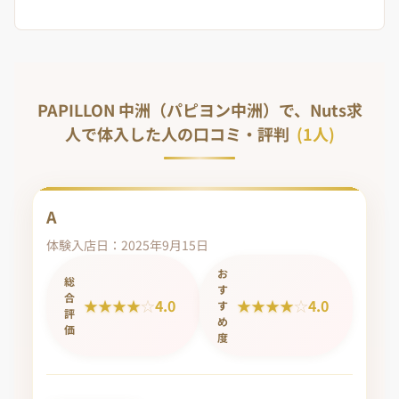
PAPILLON 中洲（パピヨン中洲）で、Nuts求
人で体入した人の口コミ・評判
(1人)
A
体験入店日：2025年9月15日
お
総
す
合
★
★
★
★
☆
4.0
★
★
★
★
☆
4.0
す
評
め
価
度