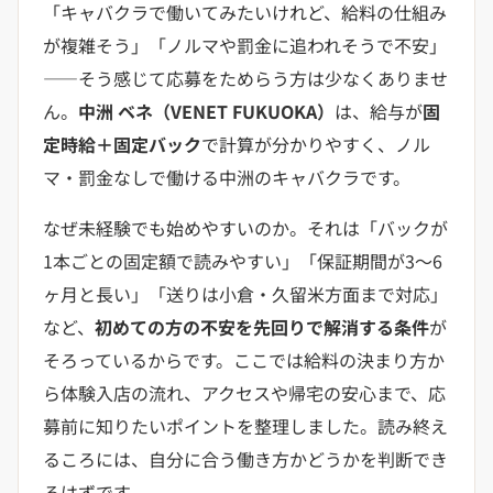
「キャバクラで働いてみたいけれど、給料の仕組み
が複雑そう」「ノルマや罰金に追われそうで不安」
——そう感じて応募をためらう方は少なくありませ
ん。
中洲 ベネ（VENET FUKUOKA）
は、給与が
固
定時給＋固定バック
で計算が分かりやすく、ノル
マ・罰金なしで働ける中洲のキャバクラです。
なぜ未経験でも始めやすいのか。それは「バックが
1本ごとの固定額で読みやすい」「保証期間が3〜6
ヶ月と長い」「送りは小倉・久留米方面まで対応」
など、
初めての方の不安を先回りで解消する条件
が
そろっているからです。ここでは給料の決まり方か
ら体験入店の流れ、アクセスや帰宅の安心まで、応
募前に知りたいポイントを整理しました。読み終え
るころには、自分に合う働き方かどうかを判断でき
るはずです。