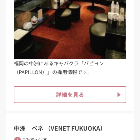
福岡の中洲にあるキャバクラ「パピヨン
（PAPILLON）」の採用情報です。
詳細を見る
中洲 ベネ （VENET FUKUOKA）
20:00～1:00