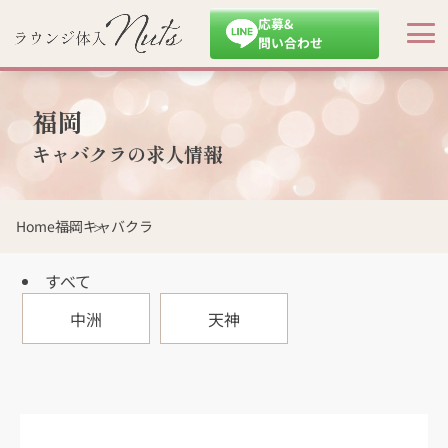
応募&
問い合わせ
福岡
キャバクラの求人情報
Home
福岡
キャバクラ
すべて
中洲
天神