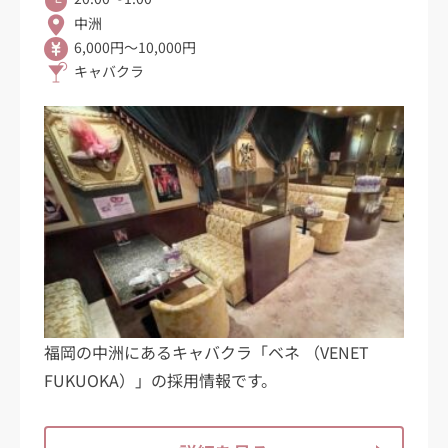
中洲
6,000円～10,000円
キャバクラ
福岡の中洲にあるキャバクラ「ベネ （VENET
FUKUOKA）」の採用情報です。